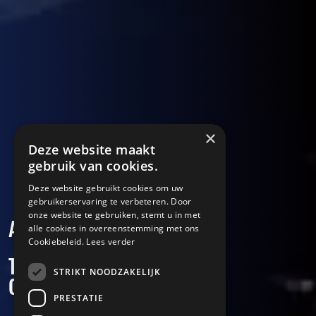
×
Deze website maakt
gebruik van cookies.
Deze website gebruikt cookies om uw
gebruikerservaring te verbeteren. Door
onze website te gebruiken, stemt u in met
AUTOSPEEDWAY 2026
alle cookies in overeenstemming met ons
Cookiebeleid.
Lees verder
THE FASTEST 1/2 MILE OVAL
STRIKT NOODZAKELIJK
CIRCUIT IN EUROPE
PRESTATIE